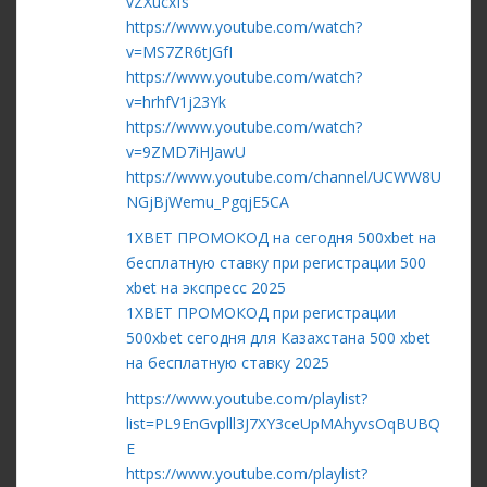
vZXucxfs
https://www.youtube.com/watch?
v=MS7ZR6tJGfI
https://www.youtube.com/watch?
v=hrhfV1j23Yk
https://www.youtube.com/watch?
v=9ZMD7iHJawU
https://www.youtube.com/channel/UCWW8U
NGjBjWemu_PgqjE5CA
1XBET ПРОМОКОД на сегодня 500xbet на
бесплатную ставку при регистрации 500
xbet на экспресс 2025
1XBET ПРОМОКОД при регистрации
500xbet сегодня для Казахстана 500 xbet
на бесплатную ставку 2025
https://www.youtube.com/playlist?
list=PL9EnGvplll3J7XY3ceUpMAhyvsOqBUBQ
E
https://www.youtube.com/playlist?