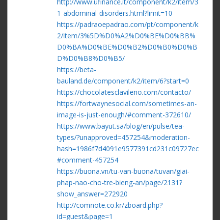
http://www.ufinance.it/component/k2/item/3
1-abdominal-disorders.html?limit=10
https://padraoepadrao.com/pt/component/k
2/item/3%5D%D0%A2%D0%BE%D0%BB%
D0%BA%D0%BE%D0%B2%D0%B0%D0%B
D%D0%B8%D0%B5/
https://beta-
bauland.de/component/k2/item/6?start=0
https://chocolatesclavileno.com/contacto/
https://fortwaynesocial.com/sometimes-an-
image-is-just-enough/#comment-372610/
https://www.bayut.sa/blog/en/pulse/tea-
types/?unapproved=457254&moderation-
hash=1986f7d4091e9577391cd231c09727ec
#comment-457254
https://buona.vn/tu-van-buona/tuvan/giai-
phap-nao-cho-tre-bieng-an/page/2131?
show_answer=272920
http://comnote.co.kr/zboard.php?
id=guest&page=1