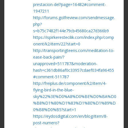
prestacion-del?page=16482#comment-
1947211
http://forums.golfreview.com/sendmessage.
php?
s=b75c7482f144e79cb45680ca27d366b9
https://ispirkerestecilik.com/index.php/comp
onent/k2/item/22?start=0
http://transportingteens.com/meditation-to-
ease-back-pain/?
unapproved=511787&moderation-
hash=c361db86af0c33957cdaef034fa96455
#comment-511787
http://freiplus.de/component/k2/item/4-
flying-bird-in-the-blue-
sky%22%3E%D0%A8%D0%BE%D0%BA%D0
%B8%D1%80%D1%83%D1%8E%D1%89%D
0%B8%D0%B5?start=1
https://eydosdigital.com/en/blog/item/8-
post-numero?