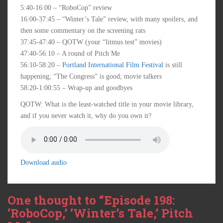
5:40-16:00 – “RoboCop” review
16:00-37:45 – “Winter’s Tale” review, with many spoilers, and
then some commentary on the screening rats
37:45-47:40 – QOTW (your “litmus test” movies)
47:40-56:10 – A round of Pitch Me
56:10-58:20 –
Portland International Film Festival
is still
happening; “The Congress” is good; movie talkers
58:20-1:00:55 – Wrap-up and goodbyes
QOTW: What is the least-watched title in your movie library,
and if you never watch it, why do you own it?
Download audio
One thought to “Episode 198:
‘RoboCop,’ ‘Winter’s Tale,’ Pitch