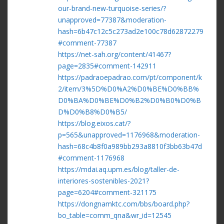
our-brand-new-turquoise-series/?
unapproved=77387&moderation-
hash=6b47c12c5c273ad2e100c78d62872279
#comment-77387
https://net-sah.org/content/41467?
page=2835#comment-142911
https://padraoepadrao.com/pt/component/k
2/item/3%5D%D0%A2%D0%BE%D0%BB%
D0%BA%D0%BE%D0%B2%D0%B0%D0%B
D%D0%B8%D0%B5/
https://blog.eixos.cat/?
p=565&unapproved=1176968&moderation-
hash=68c4b8f0a989bb293a8810f3bb63b47d
#comment-1176968
https://mdai.aq.upm.es/blog/taller-de-
interiores-sostenibles-2021?
page=6204#comment-321175
https://dongnamktc.com/bbs/board.php?
bo_table=comm_qna&wr_id=12545