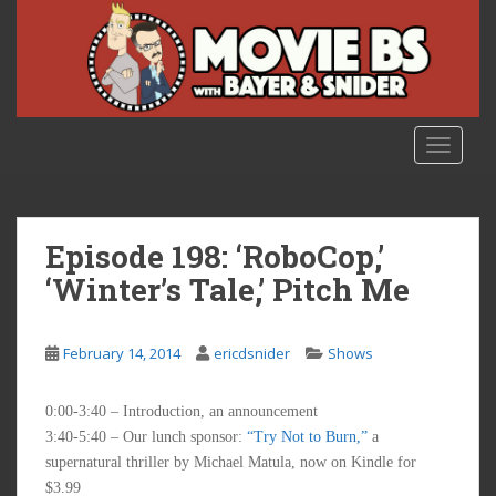
S
k
i
p
t
o
TOGGLE
m
a
i
n
Episode 198: ‘RoboCop,’
c
‘Winter’s Tale,’ Pitch Me
o
n
t
February 14, 2014
ericdsnider
Shows
e
n
0:00-3:40 – Introduction, an announcement
t
3:40-5:40 – Our lunch sponsor:
“Try Not to Burn,”
a
supernatural thriller by Michael Matula, now on Kindle for
$3.99